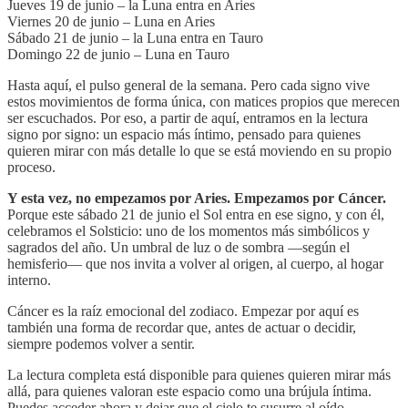
Jueves 19 de junio – la Luna entra en Aries
Viernes 20 de junio – Luna en Aries
Sábado 21 de junio – la Luna entra en Tauro
Domingo 22 de junio – Luna en Tauro
Hasta aquí, el pulso general de la semana. Pero cada signo vive
estos movimientos de forma única, con matices propios que merecen
ser escuchados. Por eso, a partir de aquí, entramos en la lectura
signo por signo: un espacio más íntimo, pensado para quienes
quieren mirar con más detalle lo que se está moviendo en su propio
proceso.
Y esta vez, no empezamos por Aries. Empezamos por Cáncer.
Porque este sábado 21 de junio el Sol entra en ese signo, y con él,
celebramos el Solsticio: uno de los momentos más simbólicos y
sagrados del año. Un umbral de luz o de sombra —según el
hemisferio— que nos invita a volver al origen, al cuerpo, al hogar
interno.
Cáncer es la raíz emocional del zodiaco. Empezar por aquí es
también una forma de recordar que, antes de actuar o decidir,
siempre podemos volver a sentir.
La lectura completa está disponible para quienes quieren mirar más
allá, para quienes valoran este espacio como una brújula íntima.
Puedes acceder ahora y dejar que el cielo te susurre al oído.