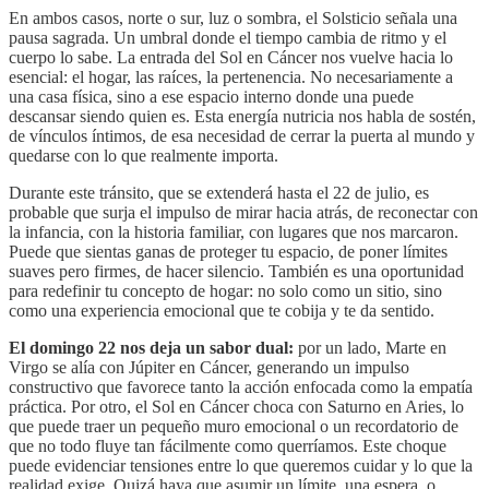
En ambos casos, norte o sur, luz o sombra, el Solsticio señala una
pausa sagrada. Un umbral donde el tiempo cambia de ritmo y el
cuerpo lo sabe. La entrada del Sol en Cáncer nos vuelve hacia lo
esencial: el hogar, las raíces, la pertenencia. No necesariamente a
una casa física, sino a ese espacio interno donde una puede
descansar siendo quien es. Esta energía nutricia nos habla de sostén,
de vínculos íntimos, de esa necesidad de cerrar la puerta al mundo y
quedarse con lo que realmente importa.
Durante este tránsito, que se extenderá hasta el 22 de julio, es
probable que surja el impulso de mirar hacia atrás, de reconectar con
la infancia, con la historia familiar, con lugares que nos marcaron.
Puede que sientas ganas de proteger tu espacio, de poner límites
suaves pero firmes, de hacer silencio. También es una oportunidad
para redefinir tu concepto de hogar: no solo como un sitio, sino
como una experiencia emocional que te cobija y te da sentido.
El domingo 22 nos deja un sabor dual:
por un lado, Marte en
Virgo se alía con Júpiter en Cáncer, generando un impulso
constructivo que favorece tanto la acción enfocada como la empatía
práctica. Por otro, el Sol en Cáncer choca con Saturno en Aries, lo
que puede traer un pequeño muro emocional o un recordatorio de
que no todo fluye tan fácilmente como querríamos. Este choque
puede evidenciar tensiones entre lo que queremos cuidar y lo que la
realidad exige. Quizá haya que asumir un límite, una espera, o