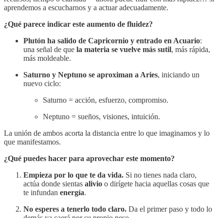
aprendemos a escucharnos y a actuar adecuadamente.
¿Qué parece indicar este aumento de fluidez?
Plutón ha salido de Capricornio y entrado en Acuario
:
una señal de que
la materia se vuelve más sutil
, más rápida,
más moldeable.
Saturno y Neptuno se aproximan a Aries
, iniciando un
nuevo ciclo:
Saturno = acción, esfuerzo, compromiso.
Neptuno = sueños, visiones, intuición.
La unión de ambos acorta la distancia entre lo que imaginamos y lo
que manifestamos.
¿Qué puedes hacer para aprovechar este momento?
Empieza por lo que te da vida.
Si no tienes nada claro,
actúa donde sientas
alivio
o dirígete hacia aquellas cosas que
te infundan
energía
.
No esperes a tenerlo todo claro.
Da el primer paso y todo lo
demás ya caerá por su propio peso.