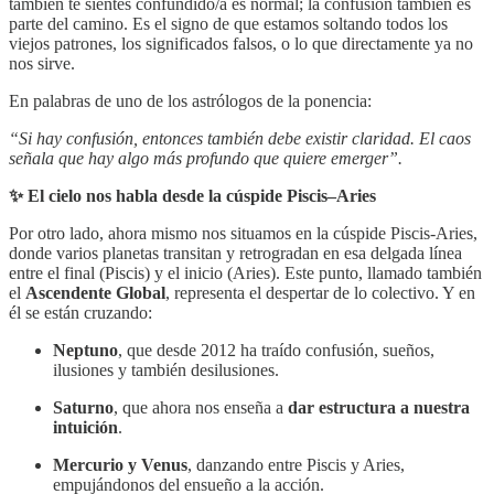
también te sientes confundido/a es normal; la confusión también es
parte del camino. Es el signo de que estamos soltando todos los
viejos patrones, los significados falsos, o lo que directamente ya no
nos sirve.
En palabras de uno de los astrólogos de la ponencia:
“Si hay confusión, entonces también debe existir claridad. El caos
señala que hay algo más profundo que quiere emerger”.
✨ El cielo nos habla desde la cúspide Piscis–Aries
Por otro lado, ahora mismo nos situamos en la cúspide Piscis-Aries,
donde varios planetas transitan y retrogradan en esa delgada línea
entre el final (Piscis) y el inicio (Aries). Este punto, llamado también
el
Ascendente Global
, representa el despertar de lo colectivo. Y en
él se están cruzando:
Neptuno
, que desde 2012 ha traído confusión, sueños,
ilusiones y también desilusiones.
Saturno
, que ahora nos enseña a
dar estructura a nuestra
intuición
.
Mercurio y Venus
, danzando entre Piscis y Aries,
empujándonos del ensueño a la acción.