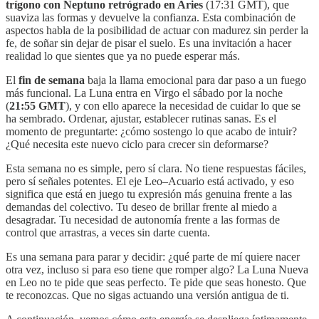
trígono con Neptuno retrógrado en Aries
(17:31 GMT), que
suaviza las formas y devuelve la confianza. Esta combinación de
aspectos habla de la posibilidad de actuar con madurez sin perder la
fe, de soñar sin dejar de pisar el suelo. Es una invitación a hacer
realidad lo que sientes que ya no puede esperar más.
El
fin de semana
baja la llama emocional para dar paso a un fuego
más funcional. La Luna entra en Virgo el sábado por la noche
(
21:55 GMT
), y con ello aparece la necesidad de cuidar lo que se
ha sembrado. Ordenar, ajustar, establecer rutinas sanas. Es el
momento de preguntarte: ¿cómo sostengo lo que acabo de intuir?
¿Qué necesita este nuevo ciclo para crecer sin deformarse?
Esta semana no es simple, pero sí clara. No tiene respuestas fáciles,
pero sí señales potentes. El eje Leo–Acuario está activado, y eso
significa que está en juego tu expresión más genuina frente a las
demandas del colectivo. Tu deseo de brillar frente al miedo a
desagradar. Tu necesidad de autonomía frente a las formas de
control que arrastras, a veces sin darte cuenta.
Es una semana para parar y decidir: ¿qué parte de mí quiere nacer
otra vez, incluso si para eso tiene que romper algo? La Luna Nueva
en Leo no te pide que seas perfecto. Te pide que seas honesto. Que
te reconozcas. Que no sigas actuando una versión antigua de ti.