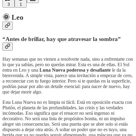
3
1
🌞 Leo
“Antes de brillar, hay que atravesar la sombra”
Hay semanas que no vienen a resolverte nada, sino a enfrentarte con
lo que ya sabías, pero no querías mirar. Esta es una de ellas. El Sol
entra en Leo y una
Luna Nueva poderosa y desafiante
le da la
bienvenida. A simple vista, parece una invitación a empezar de cero,
a reconectar con tu fuego interior. Pero si te quedas en la superficie,
podrías pasar por alto un detalle esencial: para nacer de nuevo, hay
que dejar morir algo.
Esta Luna Nueva no es limpia ni fácil. Está en oposición exacta con
Plutón, el planeta de las profundidades, las crisis y las verdades
incómodas. Eso significa que el renacer no será ingenuo ni
decorativo. No será una lista de propósitos bonita, ni un impulso
alegre sin consecuencias. Será una puerta que se abre solo si estás
dispuesto a dejar otra atrás. A soltar un poder que no es tuyo, una
herida que ya no puedes seguir alimentando, una máscara que ya no