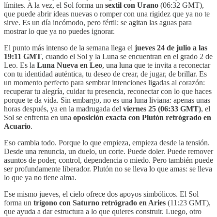
límites. A la vez, el Sol forma un
sextil con Urano
(06:32 GMT),
que puede abrir ideas nuevas o romper con una rigidez que ya no te
sirve. Es un día incómodo, pero fértil: se agitan las aguas para
mostrar lo que ya no puedes ignorar.
El punto más intenso de la semana llega el
jueves 24 de julio a las
19:11 GMT
, cuando el Sol y la Luna se encuentran en el grado 2 de
Leo. Es la
Luna Nueva en Leo
, una luna que te invita a reconectar
con tu identidad auténtica, tu deseo de crear, de jugar, de brillar. Es
un momento perfecto para sembrar intenciones ligadas al corazón:
recuperar tu alegría, cuidar tu presencia, reconectar con lo que haces
porque te da vida. Sin embargo, no es una luna liviana: apenas unas
horas después, ya en la madrugada del
viernes 25 (06:33 GMT)
, el
Sol se enfrenta en una
oposición exacta con Plutón retrógrado en
Acuario
.
Eso cambia todo. Porque lo que empieza, empieza desde la tensión.
Desde una renuncia, un duelo, un corte. Puede doler. Puede remover
asuntos de poder, control, dependencia o miedo. Pero también puede
ser profundamente liberador. Plutón no se lleva lo que amas: se lleva
lo que ya no tiene alma.
Ese mismo jueves, el cielo ofrece dos apoyos simbólicos. El Sol
forma un
trígono con Saturno retrógrado en Aries
(11:23 GMT),
que ayuda a dar estructura a lo que quieres construir. Luego, otro