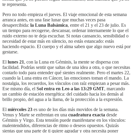
te representa.
Pero no todo empieza el jueves. El viaje emocional de esta semana
arranca antes, en una fase lunar que muchas veces pasa
desapercibida:
la Luna Balsámica
, entre el 21 y el 23 de julio. Es
un tiempo para recogerse, descansar, ordenar internamente lo que el
ruido externo no te deja escuchar. Si notas cansancio, sensibilidad o
necesidad de estar más en silencio, no estás estancado: estás
haciendo espacio. El cuerpo y el alma saben que algo nuevo está por
gestarse.
El
lunes 21
, con la Luna en Géminis, la mente se dispersa con
facilidad. Podrías sentir que saltas de una idea a otra, o que necesitas
contarlo todo para entender qué sientes realmente. Pero el martes 22,
cuando la Luna entra en Cáncer, las emociones toman el mando. La
nostalgia, los recuerdos, los vínculos con raíz empiezan a pesar más.
Ese mismo día, el
Sol entra en Leo a las 13:29 GMT
, marcando
un cambio de estación energética: del cuidado hacia los demás al
brillo propio, del agua a la llama, de la protección a la expresión.
El
miércoles 23
es uno de los días más movidos de la semana.
Venus y Marte se enfrentan en una
cuadratura exacta
desde
Géminis y Virgo. Esta tensión puede manifestarse en los vínculos:
malentendidos, diferencias de ritmo o deseos opuestos. Quizás
sientas que una parte de ti quiere agradar y otra necesita poner