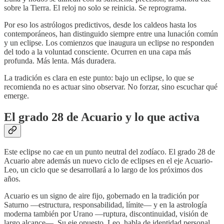
sobre la Tierra. El reloj no solo se reinicia. Se reprograma.
Por eso los astrólogos predictivos, desde los caldeos hasta los
contemporáneos, han distinguido siempre entre una lunación común
y un eclipse. Los comienzos que inaugura un eclipse no responden
del todo a la voluntad consciente. Ocurren en una capa más
profunda. Más lenta. Más duradera.
La tradición es clara en este punto: bajo un eclipse, lo que se
recomienda no es actuar sino observar. No forzar, sino escuchar qué
emerge.
El grado 28 de Acuario y lo que activa
Este eclipse no cae en un punto neutral del zodíaco. El grado 28 de
Acuario abre además un nuevo ciclo de eclipses en el eje Acuario-
Leo, un ciclo que se desarrollará a lo largo de los próximos dos
años.
Acuario es un signo de aire fijo, gobernado en la tradición por
Saturno —estructura, responsabilidad, límite— y en la astrología
moderna también por Urano —ruptura, discontinuidad, visión de
largo alcance—. Su eje opuesto, Leo, habla de identidad personal,