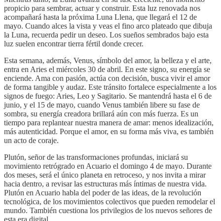
propicio para sembrar, actuar y construir. Esta luz renovada nos
acompañará hasta la próxima Luna Llena, que llegará el 12 de
mayo. Cuando alces la vista y veas el fino arco plateado que dibuja
la Luna, recuerda pedir un deseo. Los sueños sembrados bajo esta
luz suelen encontrar tierra fértil donde crecer.
Esta semana, además, Venus, símbolo del amor, la belleza y el arte,
entra en Aries el miércoles 30 de abril. En este signo, su energía se
enciende. Ama con pasión, actúa con decisión, busca vivir el amor
de forma tangible y audaz. Este tránsito fortalece especialmente a los
signos de fuego: Aries, Leo y Sagitario. Se mantendrá hasta el 6 de
junio, y el 15 de mayo, cuando Venus también libere su fase de
sombra, su energía creadora brillará aún con más fuerza. Es un
tiempo para replantear nuestra manera de amar: menos idealización,
más autenticidad. Porque el amor, en su forma más viva, es también
un acto de coraje.
Plutón, señor de las transformaciones profundas, iniciará su
movimiento retrógrado en Acuario el domingo 4 de mayo. Durante
dos meses, será el único planeta en retroceso, y nos invita a mirar
hacia dentro, a revisar las estructuras más íntimas de nuestra vida.
Plutón en Acuario habla del poder de las ideas, de la revolución
tecnológica, de los movimientos colectivos que pueden remodelar el
mundo. También cuestiona los privilegios de los nuevos señores de
esta era digital.