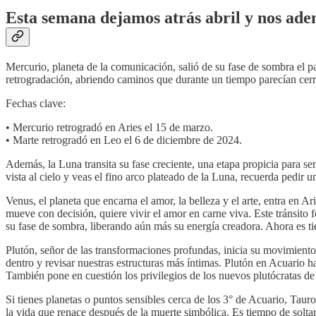
Esta semana dejamos atrás abril y nos aden
Mercurio, planeta de la comunicación, salió de su fase de sombra el pa
retrogradación, abriendo caminos que durante un tiempo parecían cerr
Fechas clave:
• Mercurio retrogradó en Aries el 15 de marzo.
• Marte retrogradó en Leo el 6 de diciembre de 2024.
Además, la Luna transita su fase creciente, una etapa propicia para s
vista al cielo y veas el fino arco plateado de la Luna, recuerda pedir u
Venus, el planeta que encarna el amor, la belleza y el arte, entra en Ar
mueve con decisión, quiere vivir el amor en carne viva. Este tránsito 
su fase de sombra, liberando aún más su energía creadora. Ahora es ti
Plutón, señor de las transformaciones profundas, inicia su movimient
dentro y revisar nuestras estructuras más íntimas. Plutón en Acuario h
También pone en cuestión los privilegios de los nuevos plutócratas de e
Si tienes planetas o puntos sensibles cerca de los 3° de Acuario, Tauro
la vida que renace después de la muerte simbólica. Es tiempo de solta