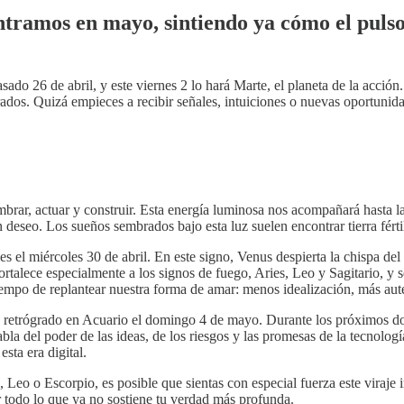
tramos en mayo, sintiendo ya cómo el pulso 
sado 26 de abril, y este viernes 2 lo hará Marte, el planeta de la acci
ados. Quizá empieces a recibir señales, intuiciones o nuevas oportunid
embrar, actuar y construir. Esta energía luminosa nos acompañará hasta
n deseo. Los sueños sembrados bajo esta luz suelen encontrar tierra férti
ies el miércoles 30 de abril. En este signo, Venus despierta la chispa del
fortalece especialmente a los signos de fuego, Aries, Leo y Sagitario, 
empo de replantear nuestra forma de amar: menos idealización, más aute
o retrógrado en Acuario el domingo 4 de mayo. Durante los próximos dos 
abla del poder de las ideas, de los riesgos y las promesas de la tecnol
sta era digital.
, Leo o Escorpio, es posible que sientas con especial fuerza este viraje 
r todo lo que ya no sostiene tu verdad más profunda.