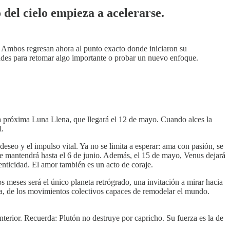
del cielo empieza a acelerarse.
ón. Ambos regresan ahora al punto exacto donde iniciaron su
ades para retomar algo importante o probar un nuevo enfoque.
 la próxima Luna Llena, que llegará el 12 de mayo. Cuando alces la
l.
 deseo y el impulso vital. Ya no se limita a esperar: ama con pasión, se
y se mantendrá hasta el 6 de junio. Además, el 15 de mayo, Venus dejará
nticidad. El amor también es un acto de coraje.
meses será el único planeta retrógrado, una invitación a mirar hacia
ogía, de los movimientos colectivos capaces de remodelar el mundo.
interior. Recuerda: Plutón no destruye por capricho. Su fuerza es la de