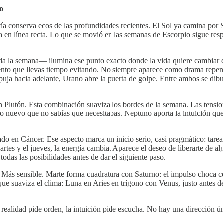
so
vía conserva ecos de las profundidades recientes. El Sol ya camina por S
a en línea recta. Lo que se movió en las semanas de Escorpio sigue re
da la semana— ilumina ese punto exacto donde la vida quiere cambiar 
iento que llevas tiempo evitando. No siempre aparece como drama repen
puja hacia adelante, Urano abre la puerta de golpe. Entre ambos se dibuj
n Plutón. Esta combinación suaviza los bordes de la semana. Las tensi
nuevo que no sabías que necesitabas. Neptuno aporta la intuición que g
do en Cáncer. Ese aspecto marca un inicio serio, casi pragmático: tarea
rtes y el jueves, la energía cambia. Aparece el deseo de liberarte de alg
das las posibilidades antes de dar el siguiente paso.
. Más sensible. Marte forma cuadratura con Saturno: el impulso choca co
ue suaviza el clima: Luna en Aries en trígono con Venus, justo antes de
a realidad pide orden, la intuición pide escucha. No hay una dirección