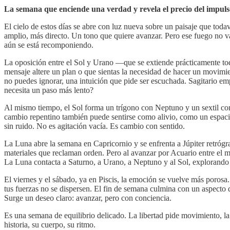
La semana que enciende una verdad y revela el precio del impul
El cielo de estos días se abre con luz nueva sobre un paisaje que toda
amplio, más directo. Un tono que quiere avanzar. Pero ese fuego no v
aún se está recomponiendo.
La oposición entre el Sol y Urano —que se extiende prácticamente to
mensaje altere un plan o que sientas la necesidad de hacer un movim
no puedes ignorar, una intuición que pide ser escuchada. Sagitario em
necesita un paso más lento?
Al mismo tiempo, el Sol forma un trígono con Neptuno y un sextil co
cambio repentino también puede sentirse como alivio, como un espacio 
sin ruido. No es agitación vacía. Es cambio con sentido.
La Luna abre la semana en Capricornio y se enfrenta a Júpiter retrógra
materiales que reclaman orden. Pero al avanzar por Acuario entre el ma
La Luna contacta a Saturno, a Urano, a Neptuno y al Sol, explorando to
El viernes y el sábado, ya en Piscis, la emoción se vuelve más porosa
tus fuerzas no se dispersen. El fin de semana culmina con un aspecto q
Surge un deseo claro: avanzar, pero con conciencia.
Es una semana de equilibrio delicado. La libertad pide movimiento, l
historia, su cuerpo, su ritmo.