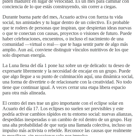
piden madurez en lugar de velocidad. Es un mes para caminar con
conciencia de lo que estás construyendo, sin correr a ciegas.
Durante buena parte del mes, Acuario activa con fuerza tu vida
social, tus amistades y tu lugar dentro de un colectivo. Es probable
que te rodees de personas que inspiran, que despiertan ideas nuevas
o que te conectan con causas, proyectos o visiones de futuro. Puede
haber celebraciones, encuentros, o incluso el nacimiento de una
comunidad —virtual o real— que te haga sentir parte de algo más
amplio. Aun así, conviene distinguir vínculos nutritivos de los que
solo dispersan energía.
La Luna llena del día 1 pone luz sobre un eje delicado: tu deseo de
expresarte libremente y la necesidad de encajar en un grupo. Puede
que algo llegue a su punto de culminación aquí, una dinámica social,
una forma de divertirte o de relacionarte con la creatividad. No todo
tiene que continuar igual. A veces cerrar una etapa libera espacio
para otra más alineada.
El centro del mes trae un giro importante con el eclipse solar en
Acuario del día 17. Los eclipses no suelen ser previsibles y este
podría activar cambios rápidos en tu entorno social: nuevas alianzas,
despedidas inesperadas o un cambio de rol dentro de un grupo. Hay
una alta probabilidad de que surja una llamada colectiva, incluso un
impulso más activista o rebelde. Reconoce las causas que realmente
te movilizan, sin reaccionar solo por impulso.