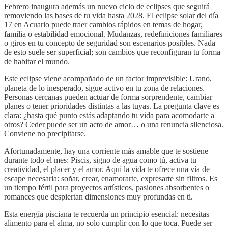
Febrero inaugura además un nuevo ciclo de eclipses que seguirá
removiendo las bases de tu vida hasta 2028. El eclipse solar del día
17 en Acuario puede traer cambios rápidos en temas de hogar,
familia o estabilidad emocional. Mudanzas, redefiniciones familiares
o giros en tu concepto de seguridad son escenarios posibles. Nada
de esto suele ser superficial; son cambios que reconfiguran tu forma
de habitar el mundo.
Este eclipse viene acompañado de un factor imprevisible: Urano,
planeta de lo inesperado, sigue activo en tu zona de relaciones.
Personas cercanas pueden actuar de forma sorprendente, cambiar
planes o tener prioridades distintas a las tuyas. La pregunta clave es
clara: ¿hasta qué punto estás adaptando tu vida para acomodarte a
otros? Ceder puede ser un acto de amor… o una renuncia silenciosa.
Conviene no precipitarse.
Afortunadamente, hay una corriente más amable que te sostiene
durante todo el mes: Piscis, signo de agua como tú, activa tu
creatividad, el placer y el amor. Aquí la vida te ofrece una vía de
escape necesaria: soñar, crear, enamorarte, expresarte sin filtros. Es
un tiempo fértil para proyectos artísticos, pasiones absorbentes o
romances que despiertan dimensiones muy profundas en ti.
Esta energía pisciana te recuerda un principio esencial: necesitas
alimento para el alma, no solo cumplir con lo que toca. Puede ser