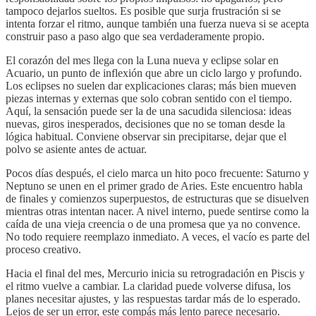
tampoco dejarlos sueltos. Es posible que surja frustración si se
intenta forzar el ritmo, aunque también una fuerza nueva si se acepta
construir paso a paso algo que sea verdaderamente propio.
El corazón del mes llega con la Luna nueva y eclipse solar en
Acuario, un punto de inflexión que abre un ciclo largo y profundo.
Los eclipses no suelen dar explicaciones claras; más bien mueven
piezas internas y externas que solo cobran sentido con el tiempo.
Aquí, la sensación puede ser la de una sacudida silenciosa: ideas
nuevas, giros inesperados, decisiones que no se toman desde la
lógica habitual. Conviene observar sin precipitarse, dejar que el
polvo se asiente antes de actuar.
Pocos días después, el cielo marca un hito poco frecuente: Saturno y
Neptuno se unen en el primer grado de Aries. Este encuentro habla
de finales y comienzos superpuestos, de estructuras que se disuelven
mientras otras intentan nacer. A nivel interno, puede sentirse como la
caída de una vieja creencia o de una promesa que ya no convence.
No todo requiere reemplazo inmediato. A veces, el vacío es parte del
proceso creativo.
Hacia el final del mes, Mercurio inicia su retrogradación en Piscis y
el ritmo vuelve a cambiar. La claridad puede volverse difusa, los
planes necesitar ajustes, y las respuestas tardar más de lo esperado.
Lejos de ser un error, este compás más lento parece necesario.