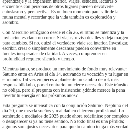
aprendizaje y la expansión interior. Viajes, estudios, lecturas o
encuentros con personas de otros lugares pueden devolverte
entusiasmo y perspectiva. Es un buen momento para salir de la
rutina mental y recordar que la vida también es exploración y
asombro.
Con Mercurio retrógrado desde el día 26, el ritmo se ralentiza y la
invitación es clara: no correr. Si viajas, revisa detalles y deja margen
para cambios. Si no, quizá el verdadero viaje sea interior. Investigar,
escribir, crear o simplemente descansar pueden convertirse en
fuentes inesperadas de claridad. A veces, comprender en
profundidad requiere silencio y tiempo.
Mientras tanto, se produce un movimiento de fondo muy relevante:
Saturno entra en Aries el día 14, activando tu vocación y tu lugar en
el mundo. Tal vez empieces a plantearte un cambio de rol, más
responsabilidad o, por el contrario, un cierre necesario. Este tránsito
no obliga, pero sí pregunta con insistencia: ¿dónde merece la pena
invertir tu energía en los próximos años?
Esta pregunta se intensifica con la conjunción Saturno–Neptuno del
día 20, que mezcla sueños y realidad en el terreno profesional. Lo
sembrado a mediados de 2025 puede ahora redefinirse por completo
o desaparecer si ya no tiene sentido. No todo final es una pérdida;
algunos son ajustes necesarios para que tu camino tenga más verdad.