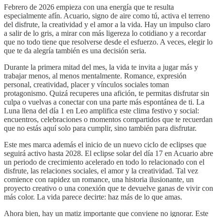
Febrero de 2026 empieza con una energía que te resulta
especialmente afín. Acuario, signo de aire como tú, activa el terreno
del disfrute, la creatividad y el amor a la vida. Hay un impulso claro
a salir de lo gris, a mirar con más ligereza lo cotidiano y a recordar
que no todo tiene que resolverse desde el esfuerzo. A veces, elegir lo
que te da alegría también es una decisión seria.
Durante la primera mitad del mes, la vida te invita a jugar más y
trabajar menos, al menos mentalmente. Romance, expresión
personal, creatividad, placer y vínculos sociales toman
protagonismo. Quizá recuperes una afición, te permitas disfrutar sin
culpa o vuelvas a conectar con una parte más espontánea de ti. La
Luna llena del día 1 en Leo amplifica este clima festivo y social:
encuentros, celebraciones o momentos compartidos que te recuerdan
que no estás aquí solo para cumplir, sino también para disfrutar.
Este mes marca además el inicio de un nuevo ciclo de eclipses que
seguirá activo hasta 2028. El eclipse solar del día 17 en Acuario abre
un periodo de crecimiento acelerado en todo lo relacionado con el
disfrute, las relaciones sociales, el amor y la creatividad. Tal vez
comience con rapidez un romance, una historia ilusionante, un
proyecto creativo o una conexión que te devuelve ganas de vivir con
más color. La vida parece decirte: haz más de lo que amas.
Ahora bien, hay un matiz importante que conviene no ignorar. Este