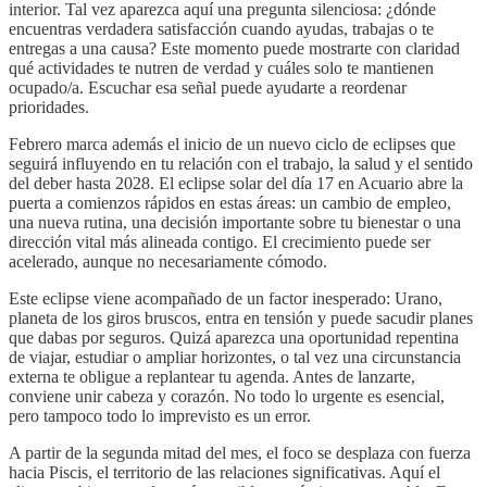
interior. Tal vez aparezca aquí una pregunta silenciosa: ¿dónde
encuentras verdadera satisfacción cuando ayudas, trabajas o te
entregas a una causa? Este momento puede mostrarte con claridad
qué actividades te nutren de verdad y cuáles solo te mantienen
ocupado/a. Escuchar esa señal puede ayudarte a reordenar
prioridades.
Febrero marca además el inicio de un nuevo ciclo de eclipses que
seguirá influyendo en tu relación con el trabajo, la salud y el sentido
del deber hasta 2028. El eclipse solar del día 17 en Acuario abre la
puerta a comienzos rápidos en estas áreas: un cambio de empleo,
una nueva rutina, una decisión importante sobre tu bienestar o una
dirección vital más alineada contigo. El crecimiento puede ser
acelerado, aunque no necesariamente cómodo.
Este eclipse viene acompañado de un factor inesperado: Urano,
planeta de los giros bruscos, entra en tensión y puede sacudir planes
que dabas por seguros. Quizá aparezca una oportunidad repentina
de viajar, estudiar o ampliar horizontes, o tal vez una circunstancia
externa te obligue a replantear tu agenda. Antes de lanzarte,
conviene unir cabeza y corazón. No todo lo urgente es esencial,
pero tampoco todo lo imprevisto es un error.
A partir de la segunda mitad del mes, el foco se desplaza con fuerza
hacia Piscis, el territorio de las relaciones significativas. Aquí el