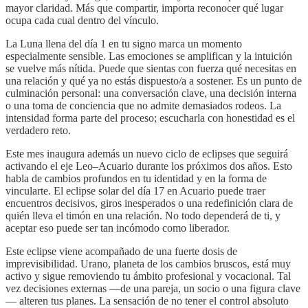
mayor claridad. Más que compartir, importa reconocer qué lugar
ocupa cada cual dentro del vínculo.
La Luna llena del día 1 en tu signo marca un momento
especialmente sensible. Las emociones se amplifican y la intuición
se vuelve más nítida. Puede que sientas con fuerza qué necesitas en
una relación y qué ya no estás dispuesto/a a sostener. Es un punto de
culminación personal: una conversación clave, una decisión interna
o una toma de conciencia que no admite demasiados rodeos. La
intensidad forma parte del proceso; escucharla con honestidad es el
verdadero reto.
Este mes inaugura además un nuevo ciclo de eclipses que seguirá
activando el eje Leo–Acuario durante los próximos dos años. Esto
habla de cambios profundos en tu identidad y en la forma de
vincularte. El eclipse solar del día 17 en Acuario puede traer
encuentros decisivos, giros inesperados o una redefinición clara de
quién lleva el timón en una relación. No todo dependerá de ti, y
aceptar eso puede ser tan incómodo como liberador.
Este eclipse viene acompañado de una fuerte dosis de
imprevisibilidad. Urano, planeta de los cambios bruscos, está muy
activo y sigue removiendo tu ámbito profesional y vocacional. Tal
vez decisiones externas —de una pareja, un socio o una figura clave
— alteren tus planes. La sensación de no tener el control absoluto