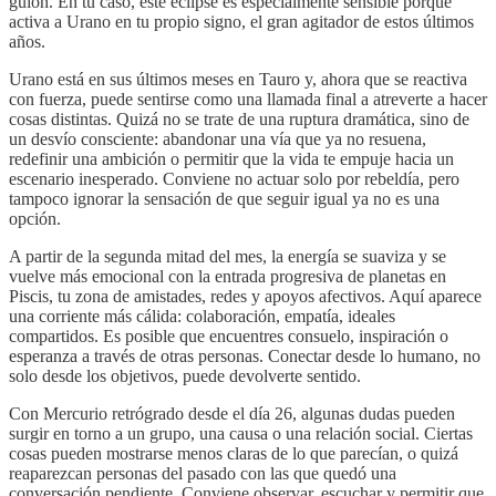
guion. En tu caso, este eclipse es especialmente sensible porque
activa a Urano en tu propio signo, el gran agitador de estos últimos
años.
Urano está en sus últimos meses en Tauro y, ahora que se reactiva
con fuerza, puede sentirse como una llamada final a atreverte a hacer
cosas distintas. Quizá no se trate de una ruptura dramática, sino de
un desvío consciente: abandonar una vía que ya no resuena,
redefinir una ambición o permitir que la vida te empuje hacia un
escenario inesperado. Conviene no actuar solo por rebeldía, pero
tampoco ignorar la sensación de que seguir igual ya no es una
opción.
A partir de la segunda mitad del mes, la energía se suaviza y se
vuelve más emocional con la entrada progresiva de planetas en
Piscis, tu zona de amistades, redes y apoyos afectivos. Aquí aparece
una corriente más cálida: colaboración, empatía, ideales
compartidos. Es posible que encuentres consuelo, inspiración o
esperanza a través de otras personas. Conectar desde lo humano, no
solo desde los objetivos, puede devolverte sentido.
Con Mercurio retrógrado desde el día 26, algunas dudas pueden
surgir en torno a un grupo, una causa o una relación social. Ciertas
cosas pueden mostrarse menos claras de lo que parecían, o quizá
reaparezcan personas del pasado con las que quedó una
conversación pendiente. Conviene observar, escuchar y permitir que