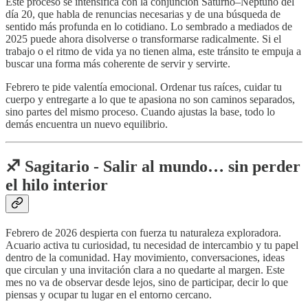
Este proceso se intensifica con la conjunción Saturno–Neptuno del
día 20, que habla de renuncias necesarias y de una búsqueda de
sentido más profunda en lo cotidiano. Lo sembrado a mediados de
2025 puede ahora disolverse o transformarse radicalmente. Si el
trabajo o el ritmo de vida ya no tienen alma, este tránsito te empuja a
buscar una forma más coherente de servir y servirte.
Febrero te pide valentía emocional. Ordenar tus raíces, cuidar tu
cuerpo y entregarte a lo que te apasiona no son caminos separados,
sino partes del mismo proceso. Cuando ajustas la base, todo lo
demás encuentra un nuevo equilibrio.
♐️ Sagitario - Salir al mundo… sin perder
el hilo interior
Febrero de 2026 despierta con fuerza tu naturaleza exploradora.
Acuario activa tu curiosidad, tu necesidad de intercambio y tu papel
dentro de la comunidad. Hay movimiento, conversaciones, ideas
que circulan y una invitación clara a no quedarte al margen. Este
mes no va de observar desde lejos, sino de participar, decir lo que
piensas y ocupar tu lugar en el entorno cercano.