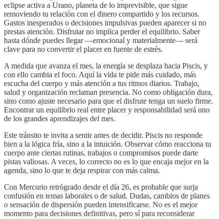
eclipse activa a Urano, planeta de lo imprevisible, que sigue
removiendo tu relación con el dinero compartido y los recursos.
Gastos inesperados o decisiones impulsivas pueden aparecer si no
prestas atención. Disfrutar no implica perder el equilibrio. Saber
hasta dónde puedes llegar —emocional y materialmente— será
clave para no convertir el placer en fuente de estrés.
A medida que avanza el mes, la energía se desplaza hacia Piscis, y
con ello cambia el foco. Aquí la vida te pide más cuidado, más
escucha del cuerpo y más atención a tus ritmos diarios. Trabajo,
salud y organización reclaman presencia. No como obligación dura,
sino como ajuste necesario para que el disfrute tenga un suelo firme.
Encontrar un equilibrio real entre placer y responsabilidad será uno
de los grandes aprendizajes del mes.
Este tránsito te invita a sentir antes de decidir. Piscis no responde
bien a la lógica fría, sino a la intuición. Observar cómo reacciona tu
cuerpo ante ciertas rutinas, trabajos o compromisos puede darte
pistas valiosas. A veces, lo correcto no es lo que encaja mejor en la
agenda, sino lo que te deja respirar con más calma.
Con Mercurio retrógrado desde el día 26, es probable que surja
confusión en temas laborales o de salud. Dudas, cambios de planes
o sensación de dispersión pueden intensificarse. No es el mejor
momento para decisiones definitivas, pero sí para reconsiderar