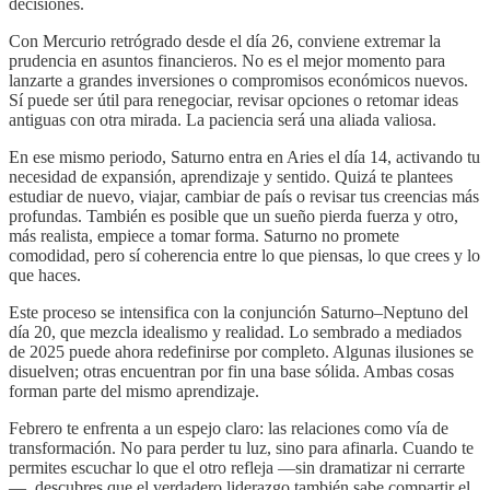
decisiones.
Con Mercurio retrógrado desde el día 26, conviene extremar la
prudencia en asuntos financieros. No es el mejor momento para
lanzarte a grandes inversiones o compromisos económicos nuevos.
Sí puede ser útil para renegociar, revisar opciones o retomar ideas
antiguas con otra mirada. La paciencia será una aliada valiosa.
En ese mismo periodo, Saturno entra en Aries el día 14, activando tu
necesidad de expansión, aprendizaje y sentido. Quizá te plantees
estudiar de nuevo, viajar, cambiar de país o revisar tus creencias más
profundas. También es posible que un sueño pierda fuerza y otro,
más realista, empiece a tomar forma. Saturno no promete
comodidad, pero sí coherencia entre lo que piensas, lo que crees y lo
que haces.
Este proceso se intensifica con la conjunción Saturno–Neptuno del
día 20, que mezcla idealismo y realidad. Lo sembrado a mediados
de 2025 puede ahora redefinirse por completo. Algunas ilusiones se
disuelven; otras encuentran por fin una base sólida. Ambas cosas
forman parte del mismo aprendizaje.
Febrero te enfrenta a un espejo claro: las relaciones como vía de
transformación. No para perder tu luz, sino para afinarla. Cuando te
permites escuchar lo que el otro refleja —sin dramatizar ni cerrarte
—, descubres que el verdadero liderazgo también sabe compartir el