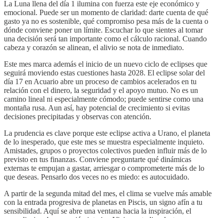
La Luna llena del día 1 ilumina con fuerza este eje económico y
emocional. Puede ser un momento de claridad: darte cuenta de qué
gasto ya no es sostenible, qué compromiso pesa más de la cuenta o
dónde conviene poner un límite. Escuchar lo que sientes al tomar
una decisión será tan importante como el cálculo racional. Cuando
cabeza y corazón se alinean, el alivio se nota de inmediato.
Este mes marca además el inicio de un nuevo ciclo de eclipses que
seguirá moviendo estas cuestiones hasta 2028. El eclipse solar del
día 17 en Acuario abre un proceso de cambios acelerados en tu
relación con el dinero, la seguridad y el apoyo mutuo. No es un
camino lineal ni especialmente cómodo; puede sentirse como una
montaña rusa. Aun así, hay potencial de crecimiento si evitas
decisiones precipitadas y observas con atención.
La prudencia es clave porque este eclipse activa a Urano, el planeta
de lo inesperado, que este mes se muestra especialmente inquieto.
Amistades, grupos o proyectos colectivos pueden influir más de lo
previsto en tus finanzas. Conviene preguntarte qué dinámicas
externas te empujan a gastar, arriesgar o comprometerte más de lo
que deseas. Pensarlo dos veces no es miedo: es autocuidado.
A partir de la segunda mitad del mes, el clima se vuelve más amable
con la entrada progresiva de planetas en Piscis, un signo afín a tu
sensibilidad. Aquí se abre una ventana hacia la inspiración, el