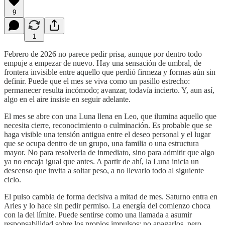
9
1
Febrero de 2026 no parece pedir prisa, aunque por dentro todo
empuje a empezar de nuevo. Hay una sensación de umbral, de
frontera invisible entre aquello que perdió firmeza y formas aún sin
definir. Puede que el mes se viva como un pasillo estrecho:
permanecer resulta incómodo; avanzar, todavía incierto. Y, aun así,
algo en el aire insiste en seguir adelante.
El mes se abre con una Luna llena en Leo, que ilumina aquello que
necesita cierre, reconocimiento o culminación. Es probable que se
haga visible una tensión antigua entre el deseo personal y el lugar
que se ocupa dentro de un grupo, una familia o una estructura
mayor. No para resolverla de inmediato, sino para admitir que algo
ya no encaja igual que antes. A partir de ahí, la Luna inicia un
descenso que invita a soltar peso, a no llevarlo todo al siguiente
ciclo.
El pulso cambia de forma decisiva a mitad de mes. Saturno entra en
Aries y lo hace sin pedir permiso. La energía del comienzo choca
con la del límite. Puede sentirse como una llamada a asumir
responsabilidad sobre los propios impulsos: no apagarlos, pero