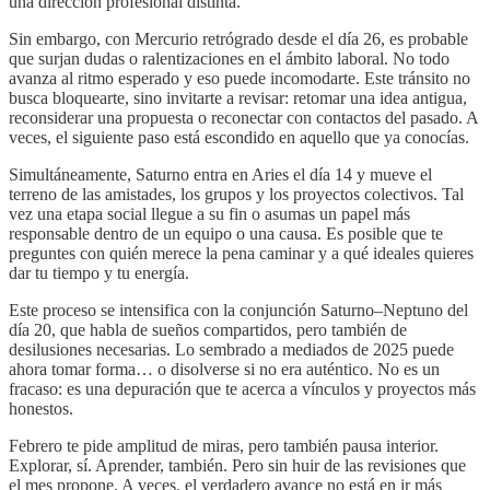
una dirección profesional distinta.
Sin embargo, con Mercurio retrógrado desde el día 26, es probable
que surjan dudas o ralentizaciones en el ámbito laboral. No todo
avanza al ritmo esperado y eso puede incomodarte. Este tránsito no
busca bloquearte, sino invitarte a revisar: retomar una idea antigua,
reconsiderar una propuesta o reconectar con contactos del pasado. A
veces, el siguiente paso está escondido en aquello que ya conocías.
Simultáneamente, Saturno entra en Aries el día 14 y mueve el
terreno de las amistades, los grupos y los proyectos colectivos. Tal
vez una etapa social llegue a su fin o asumas un papel más
responsable dentro de un equipo o una causa. Es posible que te
preguntes con quién merece la pena caminar y a qué ideales quieres
dar tu tiempo y tu energía.
Este proceso se intensifica con la conjunción Saturno–Neptuno del
día 20, que habla de sueños compartidos, pero también de
desilusiones necesarias. Lo sembrado a mediados de 2025 puede
ahora tomar forma… o disolverse si no era auténtico. No es un
fracaso: es una depuración que te acerca a vínculos y proyectos más
honestos.
Febrero te pide amplitud de miras, pero también pausa interior.
Explorar, sí. Aprender, también. Pero sin huir de las revisiones que
el mes propone. A veces, el verdadero avance no está en ir más