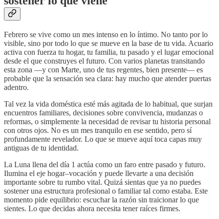
sostener lo que viene
Febrero se vive como un mes intenso en lo íntimo. No tanto por lo
visible, sino por todo lo que se mueve en la base de tu vida. Acuario
activa con fuerza tu hogar, tu familia, tu pasado y el lugar emocional
desde el que construyes el futuro. Con varios planetas transitando
esta zona —y con Marte, uno de tus regentes, bien presente— es
probable que la sensación sea clara: hay mucho que atender puertas
adentro.
Tal vez la vida doméstica esté más agitada de lo habitual, que surjan
encuentros familiares, decisiones sobre convivencia, mudanzas o
reformas, o simplemente la necesidad de revisar tu historia personal
con otros ojos. No es un mes tranquilo en ese sentido, pero sí
profundamente revelador. Lo que se mueve aquí toca capas muy
antiguas de tu identidad.
La Luna llena del día 1 actúa como un faro entre pasado y futuro.
Ilumina el eje hogar–vocación y puede llevarte a una decisión
importante sobre tu rumbo vital. Quizá sientas que ya no puedes
sostener una estructura profesional o familiar tal como estaba. Este
momento pide equilibrio: escuchar la razón sin traicionar lo que
sientes. Lo que decidas ahora necesita tener raíces firmes.