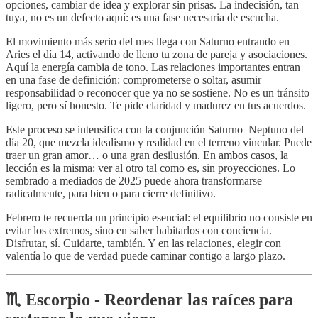
opciones, cambiar de idea y explorar sin prisas. La indecisión, tan
tuya, no es un defecto aquí: es una fase necesaria de escucha.
El movimiento más serio del mes llega con Saturno entrando en
Aries el día 14, activando de lleno tu zona de pareja y asociaciones.
Aquí la energía cambia de tono. Las relaciones importantes entran
en una fase de definición: comprometerse o soltar, asumir
responsabilidad o reconocer que ya no se sostiene. No es un tránsito
ligero, pero sí honesto. Te pide claridad y madurez en tus acuerdos.
Este proceso se intensifica con la conjunción Saturno–Neptuno del
día 20, que mezcla idealismo y realidad en el terreno vincular. Puede
traer un gran amor… o una gran desilusión. En ambos casos, la
lección es la misma: ver al otro tal como es, sin proyecciones. Lo
sembrado a mediados de 2025 puede ahora transformarse
radicalmente, para bien o para cierre definitivo.
Febrero te recuerda un principio esencial: el equilibrio no consiste en
evitar los extremos, sino en saber habitarlos con conciencia.
Disfrutar, sí. Cuidarte, también. Y en las relaciones, elegir con
valentía lo que de verdad puede caminar contigo a largo plazo.
♏️ Escorpio - Reordenar las raíces para