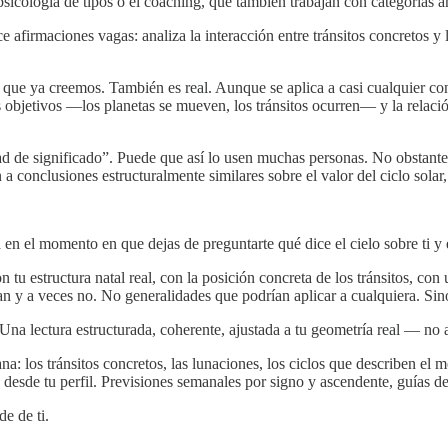
a psicología de tipos o el coaching, que también trabajan con categorías a
afirmaciones vagas: analiza la interacción entre tránsitos concretos y l
ue ya creemos. También es real. Aunque se aplica a casi cualquier cont
s objetivos —los planetas se mueven, los tránsitos ocurren— y la relació
ad de significado”. Puede que así lo usen muchas personas. No obstante, 
 a conclusiones estructuralmente similares sobre el valor del ciclo solar,
a en el momento en que dejas de preguntarte qué dice el cielo sobre ti y
 estructura natal real, con la posición concreta de los tránsitos, con un
nan y a veces no. No generalidades que podrían aplicar a cualquiera. Sino
. Una lectura estructurada, coherente, ajustada a tu geometría real — no 
: los tránsitos concretos, las lunaciones, los ciclos que describen el 
e desde tu perfil. Previsiones semanales por signo y ascendente, guías d
e de ti.