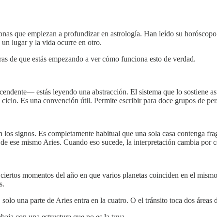
sonas que empiezan a profundizar en astrología. Han leído su horóscop
 un lugar y la vida ocurre en otro.
laras de que estás empezando a ver cómo funciona esto de verdad.
scendente— estás leyendo una abstracción. El sistema que lo sostiene 
l ciclo. Es una convención útil. Permite escribir para doce grupos de pe
los signos. Es completamente habitual que una sola casa contenga fragm
 de ese mismo Aries. Cuando eso sucede, la interpretación cambia por 
ertos momentos del año en que varios planetas coinciden en el mismo
s.
O solo una parte de Aries entra en la cuatro. O el tránsito toca dos áre
baja con una estructura que no es la tuya.