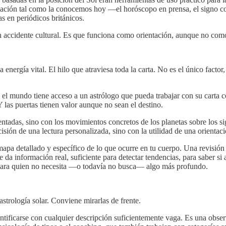
zación tal como la conocemos hoy —el horóscopo en prensa, el signo co
 en periódicos británicos.
 un accidente cultural. Es que funciona como orientación, aunque no com
 La energía vital. El hilo que atraviesa toda la carta. No es el único fac
l mundo tiene acceso a un astrólogo que pueda trabajar con su carta co
 las puertas tienen valor aunque no sean el destino.
ntadas, sino con los movimientos concretos de los planetas sobre los 
isión de una lectura personalizada, sino con la utilidad de una orientaci
mapa detallado y específico de lo que ocurre en tu cuerpo. Una revisió
 da información real, suficiente para detectar tendencias, para saber s
il para quien no necesita —o todavía no busca— algo más profundo.
astrología solar. Conviene mirarlas de frente.
identificarse con cualquier descripción suficientemente vaga. Es una obs