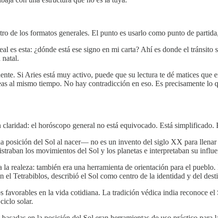
tro de los formatos generales. El punto es usarlo como punto de partid
al es esta: ¿dónde está ese signo en mi carta? Ahí es donde el tránsito
 natal.
ente. Si Aries está muy activo, puede que su lectura te dé matices que
reas al mismo tiempo. No hay contradicción en eso. Es precisamente lo 
 claridad: el horóscopo general no está equivocado. Está simplificado. 
a posición del Sol al nacer— no es un invento del siglo XX para llenar
straban los movimientos del Sol y los planetas e interpretaban su influ
 la realeza: también era una herramienta de orientación para el pueblo. 
n el Tetrabiblos, describió el Sol como centro de la identidad y del des
los favorables en la vida cotidiana. La tradición védica india reconoce 
ciclo solar.
asadas en la posición del Sol eran herramientas de uso práctico para l