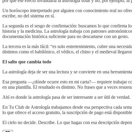
por qué ese efecto invalidaría la astrología solar y no, por ejemplo, l
Un horóscopo interpretado por alguien con conocimiento real no ofrece 
escribe, no del sistema en sí.
La segunda es el sesgo de confirmación: buscamos lo que confirma lo q
historia y la medicina. La astrología trabaja con patrones astronómico
documentación histórica suficiente para no descartarse con un gesto.
La tercera es la más fácil: “es solo entretenimiento, cubre una necesid
distintos como el babilónico, el védico, el chino y el medieval llegaron
El salto que cambia todo
La astrología deja de ser una lectura y se convierte en una herramient
Esa pregunta —¿dónde ocurre esto en mi carta?— requiere trabajar con tu
en una plantilla. El resultado es distinto. No frases que a veces resue
Ahí es donde la astrología pasa de ser interesante a ser útil de verdad
En Tu Club de Astrología trabajamos desde esa perspectiva cada semana
lo que ofrece el acceso gratuito, la suscripción de pago está disponibl
El cielo no decide. Describe. Lo que hagas con esa descripción depend