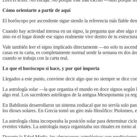
Cómo orientarte a partir de aquí
El horóscopo por ascendente sigue siendo la referencia más fiable den
Cuando hay actividad intensa en un signo, la pregunta que abre algo re
sino en el lugar donde ese signo realmente vive dentro de tu estructura
Vale también leer el signo implicado directamente —no solo tu ascend
casas en tu carta, es completamente normal sentir la semana en dos á
cuando se trabaja con la carta real.
Lo que el horóscopo sí hace, y por qué importa
Llegados a este punto, conviene decir algo que no siempre se dice con
La astrología solar —la que organiza el mundo en doce signos según l
algo real. Los sacerdotes astrólogos de la antigua Mesopotamia ya regi
En Babilonia desarrollaron un sistema zodiacal que no servía solo para
los dioses solares. En Grecia tomó un giro más filosófico: Ptolomeo, e
La astrología china incorporaba la posición solar para determinar cic
eventos vitales. La astrología maya organizaba sus rituales en torno al 
Durante la Edad Media, los almanaques astrológicos con predicciones b