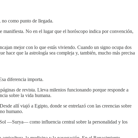
a, no como punto de llegada.
 se manifiesta. No en el lugar que el horóscopo indica por convención,
 encajan mejor con lo que estás viviendo. Cuando un signo ocupa dos
que hace que la astrología sea compleja y, también, mucho más precisa
Esa diferencia importa.
 páginas de revista. Lleva milenios funcionando porque responde a
encia sobre la vida humana.
Desde allí viajó a Egipto, donde se entrelazó con las creencias sobre
tino humano.
el Sol —Surya— como influencia central sobre la personalidad y los
a agricultura, la medicina y la navegación. En el Renacimiento