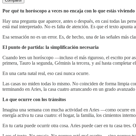
Compartir
Por qué tu horóscopo a veces no encaja con lo que estás viviendo
Hay una pregunta que aparece, antes o después, en casi todas las per
está mal interpretado. No es falta de atención. Es que el texto apunta a
Esa sensación no es un error. Es, de hecho, una de las señales más c
El punto de partida: la simplificación necesaria
Cuando lees un horóscopo —incluso el más riguroso, el escrito por a
primera, Tauro la segunda, Géminis la tercera, y así hasta completar e
En una carta natal real, eso casi nunca ocurre.
Las casas no miden todas lo mismo. No coinciden de forma limpia con 
terminando en Aries, la casa cuatro arrancando en un grado avanzado
Lo que ocurre con los tránsitos
Imagina una semana con mucha actividad en Aries —como ocurre en ci
energía activa tu casa cuatro: el hogar, la familia, los cimientos interno
En tu carta puede ocurrir otra cosa. Aries puede caer en tu casa tres. 
Lees el texto. No encaja. No porque esté mal escrito —sino porque tra