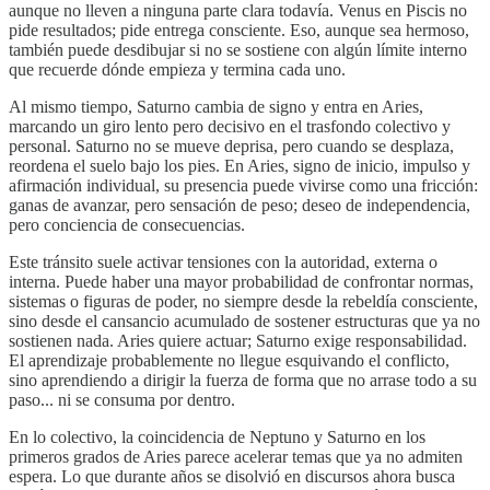
aunque no lleven a ninguna parte clara todavía. Venus en Piscis no
pide resultados; pide entrega consciente. Eso, aunque sea hermoso,
también puede desdibujar si no se sostiene con algún límite interno
que recuerde dónde empieza y termina cada uno.
Al mismo tiempo, Saturno cambia de signo y entra en Aries,
marcando un giro lento pero decisivo en el trasfondo colectivo y
personal. Saturno no se mueve deprisa, pero cuando se desplaza,
reordena el suelo bajo los pies. En Aries, signo de inicio, impulso y
afirmación individual, su presencia puede vivirse como una fricción:
ganas de avanzar, pero sensación de peso; deseo de independencia,
pero conciencia de consecuencias.
Este tránsito suele activar tensiones con la autoridad, externa o
interna. Puede haber una mayor probabilidad de confrontar normas,
sistemas o figuras de poder, no siempre desde la rebeldía consciente,
sino desde el cansancio acumulado de sostener estructuras que ya no
sostienen nada. Aries quiere actuar; Saturno exige responsabilidad.
El aprendizaje probablemente no llegue esquivando el conflicto,
sino aprendiendo a dirigir la fuerza de forma que no arrase todo a su
paso... ni se consuma por dentro.
En lo colectivo, la coincidencia de Neptuno y Saturno en los
primeros grados de Aries parece acelerar temas que ya no admiten
espera. Lo que durante años se disolvió en discursos ahora busca