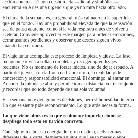
acción concreta. El agua desbordada —literal y simbólica—
encuentra en Aries una urgencia que ya no mira hacia otro lado.
El clima de la semana es, en general, más calmado en la superficie
que en el fondo. Hay una probabilidad elevada de que la sensación
sea de pausa aparente, como si la vida respirara antes de volver a
acelerar. Conviene aprovechar este margen para ordenar emociones,
cerrar asuntos pendientes y observar qué deseos siguen vivos
cuando baja el ruido.
El viaje lunar acompaña este proceso de limpieza y ajuste. La fase
menguante invita a soltar, completar y recoger aprendizajes
recientes. No es momento de forzar inicios, sino de dejar espacio. A
partir del jueves, con la Luna en Capricornio, la realidad pide
concreción y responsabilidad emocional. El domingo, al entrar en
Acuario, la mirada se abre y permite tomar distancia, ver el conjunto
y recordar que no todo depende de una sola voluntad.
Esta semana no exige grandes decisiones, pero sí honestidad interna.
Lo que se siente pide reconocimiento. Lo que arde necesita forma.
Lo que viene ahora es lo que realmente importa: cómo se
despliega todo esto en tu vida concreta.
Cada signo recibe esta energía de forma distinta, activa zonas
diferentes de la carta, despierta asuntos que llevan meses o años