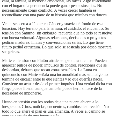
casa, la familia, la memoria emocional, las raíces. Algo relacionado
con el hogar o la pertenencia puede ganar peso estos días. No
necesariamente como conflicto. A veces crecer también es
reconciliarte con una parte de tu historia que mirabas con dureza.
Venus se acerca a Júpiter en Cáncer y suaviza el fondo de esta
lunación. Hay terreno para la ternura, el cuidado, el encuentro. Su
tensión con Saturno, sin embargo, recuerda que no todo se resuelve
con buena voluntad. Algunas relaciones, decisiones o proyectos
pedirán madurez, límites y conversaciones serias. Lo que tiene
futuro pedirá estructura. Lo que solo se sostenía por deseo mostrará
sus grietas.
Marte en tensión con Plutón añade temperatura al clima. Pueden
aparecer pulsos de poder, impulsos de control, reacciones que se
desbordan, debates que tocan zonas sensibles. La Luna en
quincuncio con Marte señala una incomodidad más sutil: algo no
termina de encajar entre lo que sientes y lo que querrías hacer.
Conviene no actuar desde el primer impulso. Una verdad dicha con
fuego puede liberar, aunque también puede herir si nace de la
necesidad de imponerse.
Urano en tensión con los nodos deja una puerta abierta a lo
inesperado. Giros, noticias, encuentros, cambios de dirección. No
todo lo que altera el plan es una amenaza. A veces el camino se
corrige a través de una interrupción.