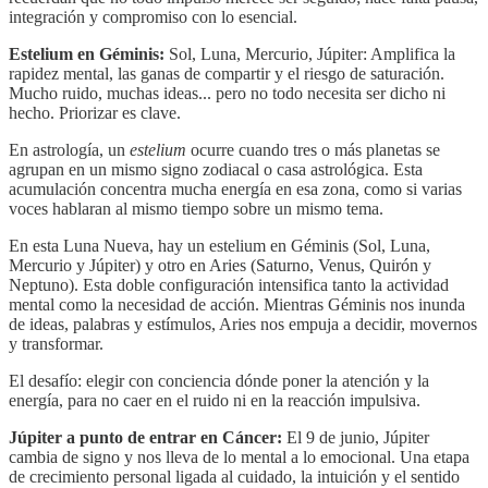
integración y compromiso con lo esencial.
Estelium en Géminis:
Sol, Luna, Mercurio, Júpiter: Amplifica la
rapidez mental, las ganas de compartir y el riesgo de saturación.
Mucho ruido, muchas ideas... pero no todo necesita ser dicho ni
hecho. Priorizar es clave.
En astrología, un
estelium
ocurre cuando tres o más planetas se
agrupan en un mismo signo zodiacal o casa astrológica. Esta
acumulación concentra mucha energía en esa zona, como si varias
voces hablaran al mismo tiempo sobre un mismo tema.
En esta Luna Nueva, hay un estelium en Géminis (Sol, Luna,
Mercurio y Júpiter) y otro en Aries (Saturno, Venus, Quirón y
Neptuno). Esta doble configuración intensifica tanto la actividad
mental como la necesidad de acción. Mientras Géminis nos inunda
de ideas, palabras y estímulos, Aries nos empuja a decidir, movernos
y transformar.
El desafío: elegir con conciencia dónde poner la atención y la
energía, para no caer en el ruido ni en la reacción impulsiva.
Júpiter a punto de entrar en Cáncer:
El 9 de junio, Júpiter
cambia de signo y nos lleva de lo mental a lo emocional. Una etapa
de crecimiento personal ligada al cuidado, la intuición y el sentido