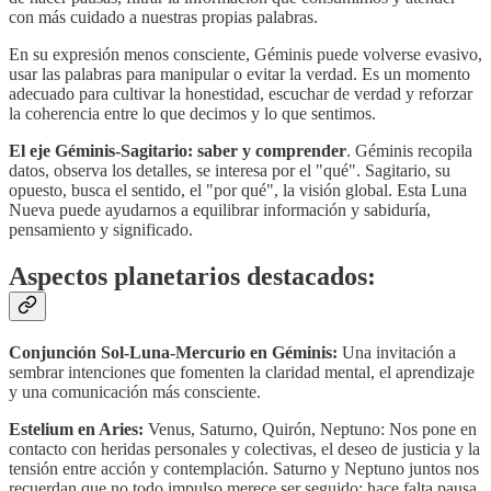
con más cuidado a nuestras propias palabras.
En su expresión menos consciente, Géminis puede volverse evasivo,
usar las palabras para manipular o evitar la verdad. Es un momento
adecuado para cultivar la honestidad, escuchar de verdad y reforzar
la coherencia entre lo que decimos y lo que sentimos.
El eje Géminis-Sagitario: saber y comprender
. Géminis recopila
datos, observa los detalles, se interesa por el "qué". Sagitario, su
opuesto, busca el sentido, el "por qué", la visión global. Esta Luna
Nueva puede ayudarnos a equilibrar información y sabiduría,
pensamiento y significado.
Aspectos planetarios destacados:
Conjunción Sol-Luna-Mercurio en Géminis:
Una invitación a
sembrar intenciones que fomenten la claridad mental, el aprendizaje
y una comunicación más consciente.
Estelium en Aries:
Venus, Saturno, Quirón, Neptuno: Nos pone en
contacto con heridas personales y colectivas, el deseo de justicia y la
tensión entre acción y contemplación. Saturno y Neptuno juntos nos
recuerdan que no todo impulso merece ser seguido; hace falta pausa,